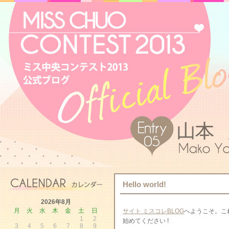
Hello world!
2026年8月
月
火
水
木
金
土
日
サイト ミスコレBLOG
へようこそ。こ
1
2
始めてください !
3
4
5
6
7
8
9