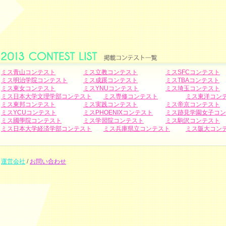
ミス青山コンテスト
ミス立教コンテスト
ミスSFCコンテスト
ミス明治学院コンテスト
ミス成蹊コンテスト
ミスTBAコンテスト
ミス東女コンテスト
ミスYNUコンテスト
ミス埼玉コンテスト
ミス日本大学文理学部コンテスト
ミス専修コンテスト
ミス東洋コン
ミス東邦コンテスト
ミス実践コンテスト
ミス帝京コンテスト
ミスYCUコンテスト
ミスPHOENIXコンテスト
ミス跡見学園女子コン
ミス國學院コンテスト
ミス学習院コンテスト
ミス駒沢コンテスト
ミス日本大学経済学部コンテスト
ミス兵庫県立コンテスト
ミス阪大コン
運営会社
/
お問い合わせ