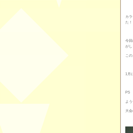
カラ
た！
今回
がし
この
1月
PS
よう
大会