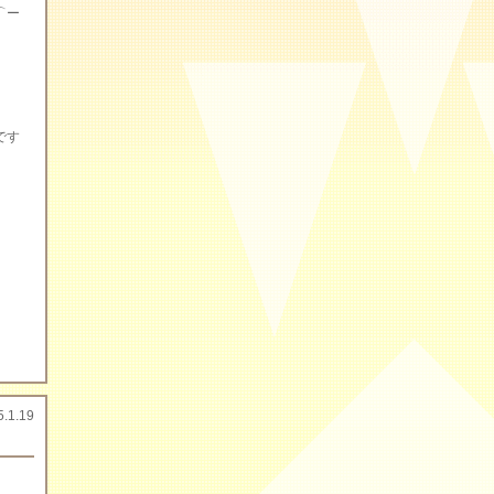
⌒ー
です
5.1.19