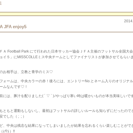
類
2014
A JFA enjoy5
ＦＡ Football Park にて行われた日本サッカー協会ＪＦＡ主催のフットサル全国大
ョイ５」にMISSCOLLEミス中央チームとしてファイナリストが参加させてもらい
のお相手は、立教と青学のミス♡
フォームは、中央カラーの赤！後ろには、エントリーNo.とネーム入りのオリジナ
ームなんです♡！
前には、豚汁を配りました( ´ ▽ ` )ﾉやっぱり寒い時は暖かいものが本当美味しいで
もともと運動もしないし、最初はフットサルの詳しいルールも知らずにだったので
安でした（ ; ; ）
ど、中央は残念な結果になってしまいましたが結果を忘れるくらい楽しむことがで
≧∇≦）‼︎