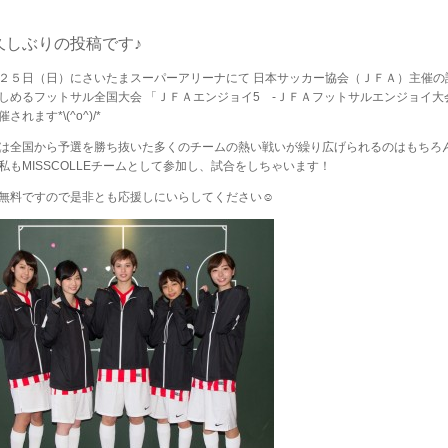
久しぶりの投稿です♪
２５日（日）にさいたまスーパーアリーナにて 日本サッカー協会（ＪＦＡ）主催の
しめるフットサル全国大会 「ＪＦＡエンジョイ5 -ＪＦＡフットサルエンジョイ大
されます*\(^o^)/*
は全国から予選を勝ち抜いた多くのチームの熱い戦いが繰り広げられるのはもちろん
私もMISSCOLLEチームとして参加し、試合をしちゃいます！
無料ですので是非とも応援しにいらしてください☺︎