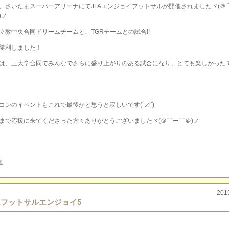
、さいたまスーパーアリーナにてJFAエンジョイフットサルが開催されましたヾ(＠
)ノ
立教中央合同ドリームチームと、TGRチームとの試合!!
勝利しました！
は、三大学合同でみんなでさらに盛り上がりのある試合になり、とても楽しかった
コンのイベントもこれで最後かと思うと寂しいです(´⊿`)
まで応援に来てくださった方々ありがとうございましたヾ(＠⌒ー⌒＠)ノ
類
201
FAフットサルエンジョイ5