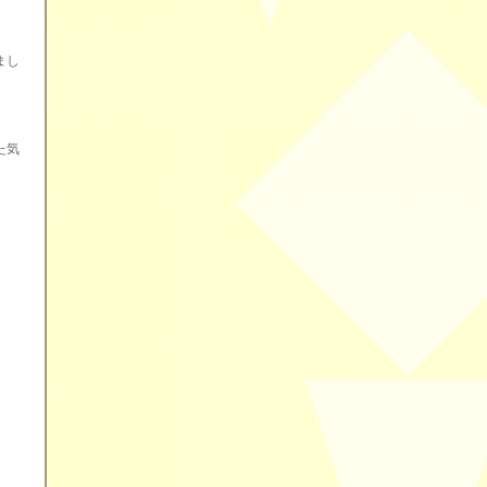
まし
た気