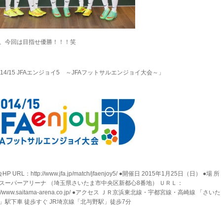
、今回は目指せ優勝！！！笑
014/15 JFAエンジョイ5 ～JFAフットサルエンジョイ大会～」
HP URL：http://www.jfa.jp/match/jfaenjoy5/ ●開催日 2015年1月25日（日） ●場 
スーパーアリーナ （埼玉県さいたま市中央区新都心8番地） ＵＲＬ：
p://www.saitama-arena.co.jp/ ●アクセス ＪＲ京浜東北線・宇都宮線・高崎線 「さい
」駅下車 徒歩すぐ JR埼京線「北与野駅」徒歩7分