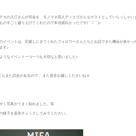
テカの入江さんが司会を、モノマネ芸人ディエゴさんもゲストとしていらっしゃい
ものすごく盛り上げてくれたので本当面白かったです( ´ ▽ ` )♪
のイベントは、応援しにきてくれたフォロワーさんたちとお話できた機会が多かっ
ます♪
ようなイベント一つ一つも大切なと思いました♪
にもまた試合があるので、 また是非お越しくださいね☺︎
やく写真がうまく貼れました。笑
の様子を是非チェックしてみてください。