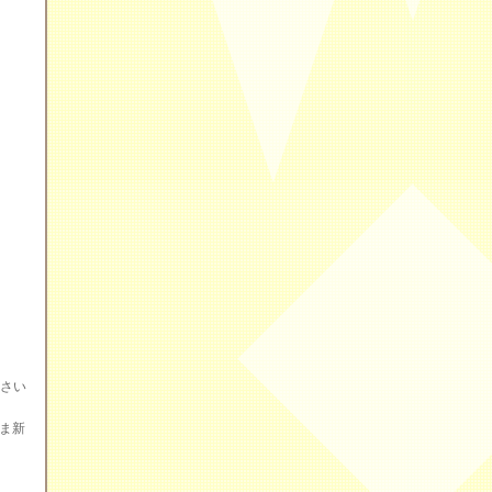
所 さい
たま新