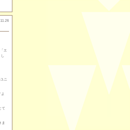
.11.26
会「エ
まし
ルユニ
すよ
とて
きま