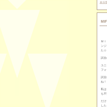
未分
MIF
ＭＩ
ンジ
た☆
試合
ユニ
フォ
試合
ね！
私は
も不
だけ
した（