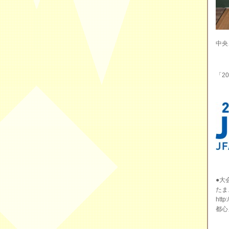
中央
「2
●大会
たま
htt
都心