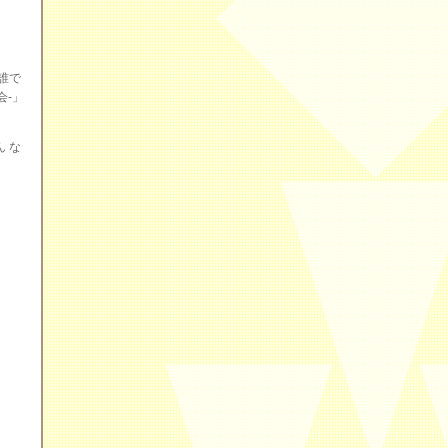
誰で
会-」
 な