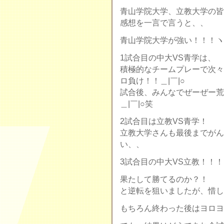
青山学院大学、立教大学の皆
感想を一言で言うと、、
青山学院大学が強い！！！ヽ(
1試合目の中大VS青学は、
積極的なチームプレーで次々
ロ負け！！＿|￣|○
試合後、みんなでぜーぜー荒
＿|￣|○笑
2試合目は立教VS青学！
立教大学さんも最後までがん
い、、
3試合目の中大VS立教！！！
果たして勝てるのか？！
と逆転を狙いましたが、惜し
もちろん終わった後はヨロヨロ