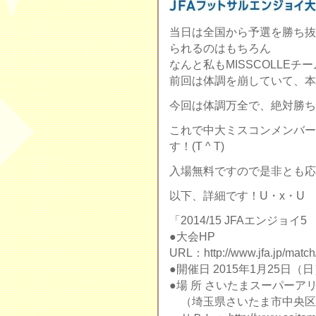
当日は全国から予選を勝ち抜
られるのはもちろん
なんと私もMISSCOLLE
前回は体調を崩していて、本
今回は体調万全で、絶対勝ちたい
これで中大ミスコンメンバー
す！(T ^ T)
入場無料ですので是非とも応
以下、詳細です！U・x・U
「2014/15 JFAエンジョ
●大会HP
URL：http://www.jfa.jp/match/
●開催日 2015年1月25日（
●場 所 さいたまスーパーア
（埼玉県さいたま市中央区