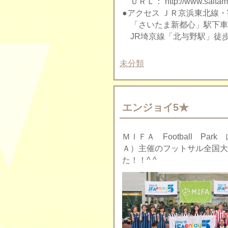
ＵＲＬ： http://www.saitama-
●アクセス ＪＲ京浜東北線
「さいたま新都心」駅下車
JR埼京線「北与野駅」徒歩
未分類
エンジョイ5★
ＭＩＦＡ Football P
Ａ）主催のフットサル全国大
た！！^ ^