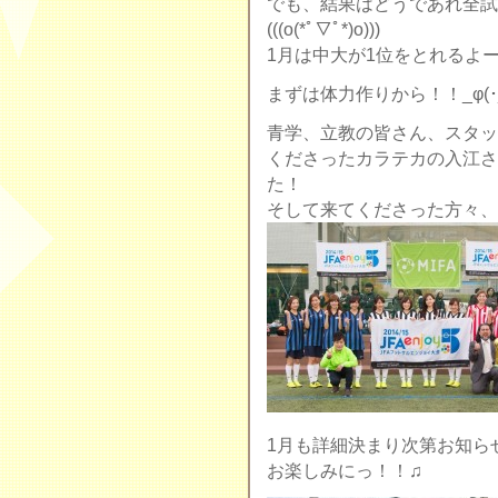
でも、結果はどうであれ全試
(((o(*ﾟ▽ﾟ*)o)))
1月は中大が1位をとれるよーに
まずは体力作りから！！_φ(･
青学、立教の皆さん、スタッ
くださったカラテカの入江さ
た！
そして来てくださった方々、本
1月も詳細決まり次第お知らせします
お楽しみにっ！！♫