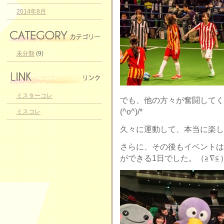
2014年8月
未分類
(9)
ミスターコレ
でも、他の方々が奮闘してく
(^o^)/*
ミスコレ
久々に運動して、本当に楽し
さらに、その後もイベントは
ができる1日でした。（≧∇≦