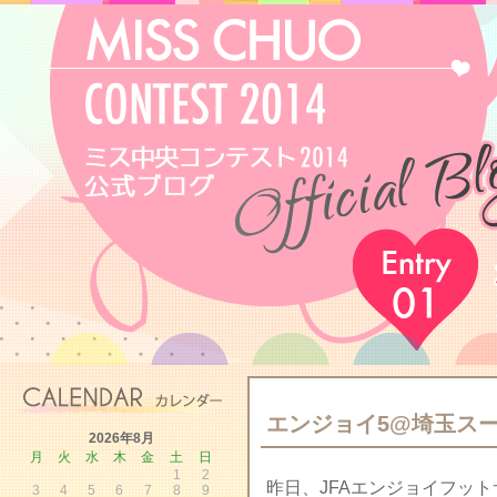
エンジョイ5@埼玉ス
2026年8月
月
火
水
木
金
土
日
1
2
昨日、JFAエンジョイフットサル
3
4
5
6
7
8
9