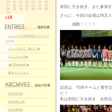
10
11
12
13
14
15
16
17
18
19
20
21
22
23
前回に引き続き、また参加す
24
25
26
27
28
29
30
31
さらに、今回の会場は埼玉ス
« 1月
、、、感動！！！！
エンジョイ5@埼玉スーパーア
リーナ
エンジョイ5、再び！★
エンジョイ5★
★FTA enjoy5★
東京ランウェイ
試合は、TGRチームと青学
た！
2015年1月
私は前回に引き続き、全然活
2014年11月
2014年9月