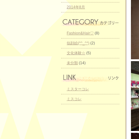
2014年8月
Fashion&Hair♡
(8)
似顔絵(*^_^*)
(2)
文化体験☆
(5)
未分類
(14)
ミスターコレ
ミスコレ