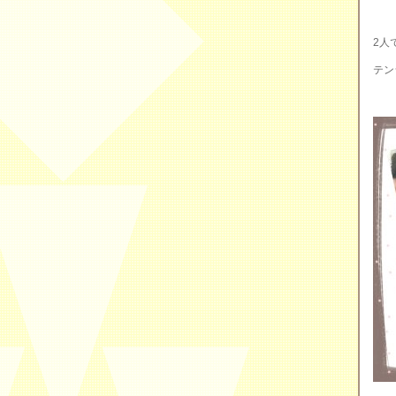
2人
テン