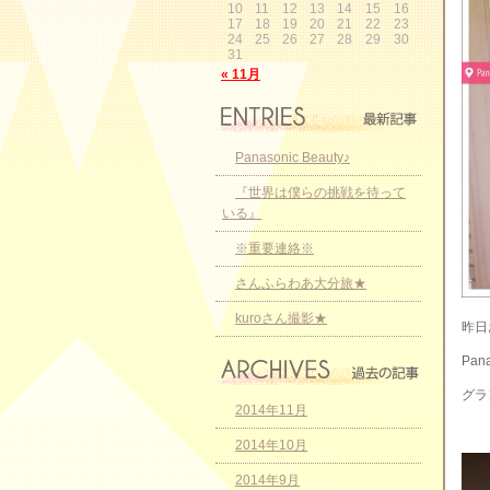
10
11
12
13
14
15
16
17
18
19
20
21
22
23
24
25
26
27
28
29
30
31
« 11月
Panasonic Beauty♪
『世界は僕らの挑戦を待って
いる』
※重要連絡※
さんふらわあ大分旅★
kuroさん撮影★
昨日
Pan
グラ
2014年11月
2014年10月
2014年9月