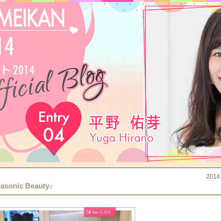
2014
asonic Beauty♪