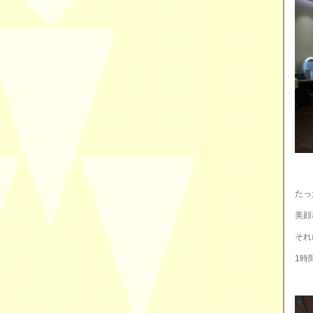
たっ
美顔
それ
1時間