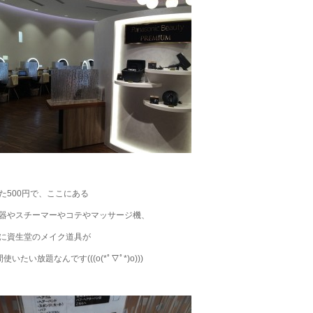
た500円で、ここにある
器やスチーマーやコテやマッサージ機、
に資生堂のメイク道具が
使いたい放題なんです(((o(*ﾟ▽ﾟ*)o)))