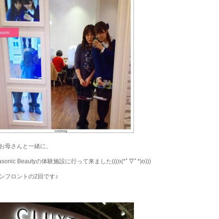
お母さんと一緒に、
asonic Beautyの体験施設に行って来ました(((o(*ﾟ▽ﾟ*)o)))
ンフロントの2回です♪