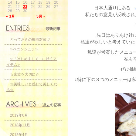
14
15
16
17
18
19
20
21
22
23
24
25
26
27
日本大通りにある
28
29
30
私たちの意見が反映され
« 3月
5月 »
先日はありあけ社
とっておきの梅雨対策♡
私達が欲しいと考えていた
✨ペニンシュラ✨
私達が考案したメニュ
私も
✨「はじめまして」に効くア
イテム✨
ぜひ挑
☆家族を大切に☆
↓特に下の３つのメニューは
☆美味しいと感じて美しくな
る☆
2019年6月
2018年11月
2018年4月