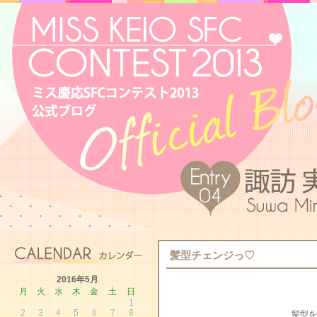
髪型チェンジっ♡
2016年5月
月
火
水
木
金
土
日
1
2
3
4
5
6
7
8
髪型を