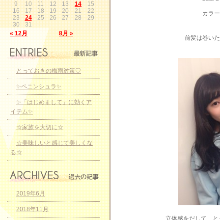
9
10
11
12
13
14
15
16
17
18
19
20
21
22
カラー
23
24
25
26
27
28
29
30
31
« 12月
8月 »
前髪は巻いた
とっておきの梅雨対策♡
✨ペニンシュラ✨
✨「はじめまして」に効くア
イテム✨
☆家族を大切に☆
☆美味しいと感じて美しくな
る☆
2019年6月
2018年11月
立体感をだして、と