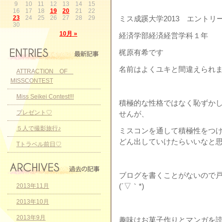
9
10
11
12
13
14
15
16
17
18
19
20
21
22
23
24
25
26
27
28
29
ミス成蹊大学2013 エントリー
30
10月 »
経済学部経済経営学科１年
梶原有希です
名前はよくユキと間違えられますが
ATTRACTION OF
MISSCONTEST
Miss Seikei Contest!!!
積極的な性格ではなく恥ずか
プレゼント♡
せんが、
５人で撮影旅行♪
ミスコンを通して積極性をつ
どん出していけたらいいなと
Tトラベル前日♡
ブログを書くことがないので
(´▽｀*)
2013年11月
2013年10月
2013年9月
趣味はお菓子作りとマンガを