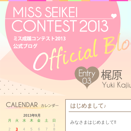
はじめまして♪
2013年9月
月
火
水
木
金
土
日
みなさまはじめまして‼
1
2
3
4
5
6
7
8