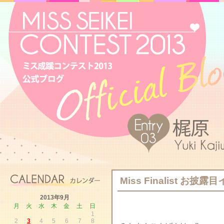
Miss Finalist お披
2013年9月
月
火
水
木
金
土
日
1
2
3
4
5
6
7
8