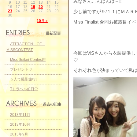
みなさんこんばんは～‼
9
10
11
12
13
14
15
16
17
18
19
20
21
22
23
24
25
26
27
28
29
少し前ですが９/１１にＭＡＲ
30
10月 »
Miss Finalist 合同お披露
ATTRACTION OF
MISSCONTEST
今回はViSさんから衣装提供
♡
Miss Seikei Contest!!!
プレゼント♡
それぞれ色が決まっていて私は
５人で撮影旅行♪
Tトラベル前日♡
2013年11月
2013年10月
2013年9月