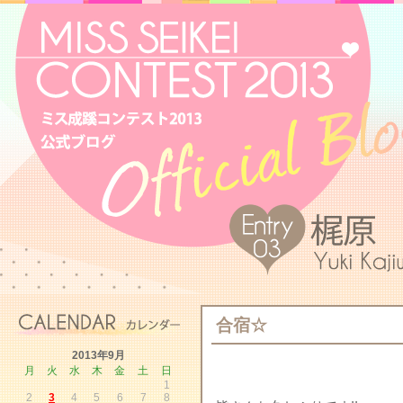
合宿☆
2013年9月
月
火
水
木
金
土
日
1
2
3
4
5
6
7
8