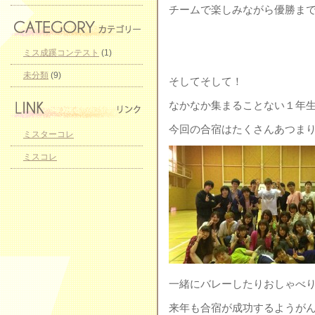
チームで楽しみながら優勝ま
ミス成蹊コンテスト
(1)
未分類
(9)
そしてそして！
なかなか集まることない１年生(
今回の合宿はたくさんあつまり
ミスターコレ
ミスコレ
一緒にバレーしたりおしゃべり
来年も合宿が成功するようがんば