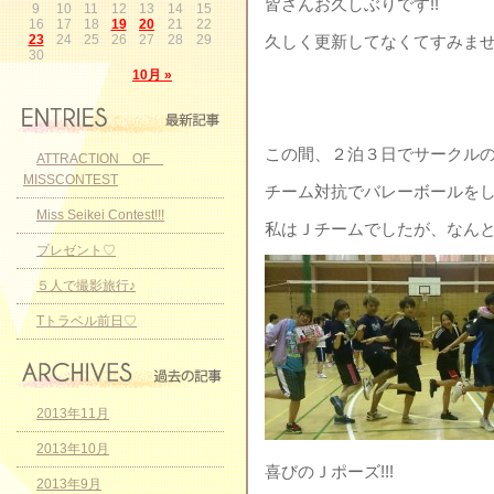
皆さんお久しぶりです!!
9
10
11
12
13
14
15
16
17
18
19
20
21
22
23
24
25
26
27
28
29
久しく更新してなくてすみません(
30
10月 »
この間、２泊３日でサークル
ATTRACTION OF
MISSCONTEST
チーム対抗でバレーボールをして
Miss Seikei Contest!!!
私はＪチームでしたが、なん
プレゼント♡
５人で撮影旅行♪
Tトラベル前日♡
2013年11月
2013年10月
喜びのＪポーズ!!!
2013年9月