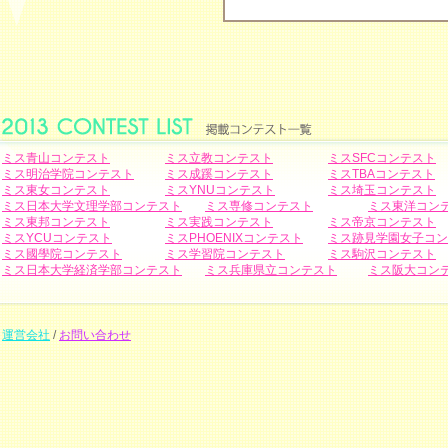
ミス青山コンテスト
ミス立教コンテスト
ミスSFCコンテスト
ミス明治学院コンテスト
ミス成蹊コンテスト
ミスTBAコンテスト
ミス東女コンテスト
ミスYNUコンテスト
ミス埼玉コンテスト
ミス日本大学文理学部コンテスト
ミス専修コンテスト
ミス東洋コン
ミス東邦コンテスト
ミス実践コンテスト
ミス帝京コンテスト
ミスYCUコンテスト
ミスPHOENIXコンテスト
ミス跡見学園女子コン
ミス國學院コンテスト
ミス学習院コンテスト
ミス駒沢コンテスト
ミス日本大学経済学部コンテスト
ミス兵庫県立コンテスト
ミス阪大コン
運営会社
/
お問い合わせ