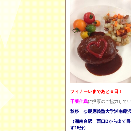
フィナーレまであと６日！
千葉佳織
に投票のご協力して
秋祭 @
慶應義塾大学湘南藤
（湘南台駅 西口Bから出て
す15分）