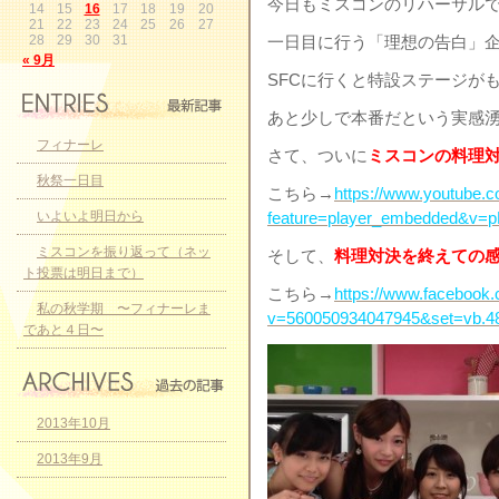
今日もミスコンのリハーサル
14
15
16
17
18
19
20
21
22
23
24
25
26
27
28
29
30
31
一日目に行う「理想の告白」
« 9月
SFCに行くと特設ステージが
あと少しで本番だという実感
フィナーレ
さて、ついに
ミスコンの料理
秋祭一日目
こちら→
https://www.youtube.
いよいよ明日から
feature=player_embedded&v
ミスコンを振り返って（ネッ
そして、
料理対決を終えての
ト投票は明日まで）
こちら→
https://www.facebook
私の秋学期 〜フィナーレま
v=560050934047945&set=vb.4
であと４日〜
2013年10月
2013年9月