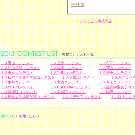
未分類
«
フィリピン事後報告
ミス青山コンテスト
ミス立教コンテスト
ミスSFCコンテスト
ミス明治学院コンテスト
ミス成蹊コンテスト
ミスTBAコンテスト
ミス東女コンテスト
ミスYNUコンテスト
ミス埼玉コンテスト
ミス日本大学文理学部コンテスト
ミス専修コンテスト
ミス東洋コン
ミス東邦コンテスト
ミス実践コンテスト
ミス帝京コンテスト
ミスYCUコンテスト
ミスPHOENIXコンテスト
ミス跡見学園女子コン
ミス國學院コンテスト
ミス学習院コンテスト
ミス駒沢コンテスト
ミス日本大学経済学部コンテスト
ミス兵庫県立コンテスト
ミス阪大コン
運営会社
/
お問い合わせ