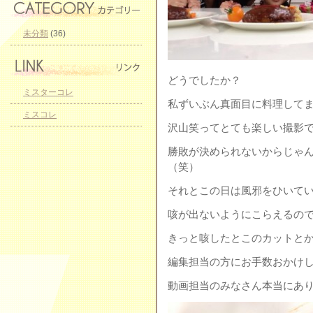
未分類
(36)
どうでしたか？
ミスターコレ
私ずいぶん真面目に料理して
ミスコレ
沢山笑ってとても楽しい撮影でした
勝敗が決められないからじゃ
（笑）
それとこの日は風邪をひいて
咳が出ないようにこらえるの
きっと咳したとこのカットと
編集担当の方にお手数おかけ
動画担当のみなさん本当にありが