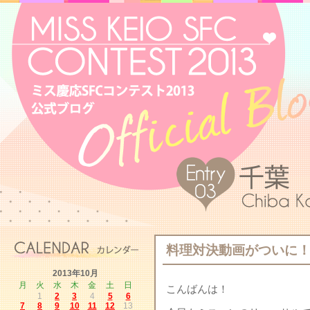
料理対決動画がついに
2013年10月
月
火
水
木
金
土
日
こんばんは！
1
2
3
4
5
6
7
8
9
10
11
12
13