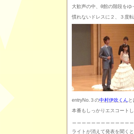
大歓声の中、θ館の階段をゆ
慣れないドレスに２、３度転
entryNo.３の
中村伊吹くん
と
本番もしっかりエスコートし
＿＿＿＿＿＿＿＿＿＿＿＿＿
ライトが消えて発表を聞くと