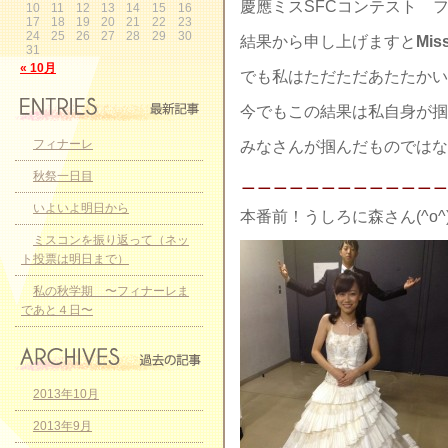
慶應ミスSFCコンテスト 
10
11
12
13
14
15
16
17
18
19
20
21
22
23
24
25
26
27
28
29
30
結果から申し上げますと
Mis
31
« 10月
でも私はただただあたたかい
今でもこの結果は私自身が掴
フィナーレ
みなさんが掴んだものでは
秋祭一日目
＿＿＿＿＿＿＿＿＿＿＿＿＿
いよいよ明日から
本番前！うしろに森さん(^o^
ミスコンを振り返って（ネッ
ト投票は明日まで）
私の秋学期 〜フィナーレま
であと４日〜
2013年10月
2013年9月