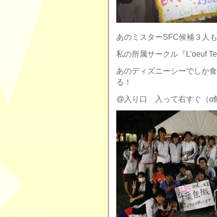
あのミスターSFC候補３人
私の所属サークル『L’oeuf Te
あのディズニーシーでしか食
る！
@入り口 入って右すぐ（α