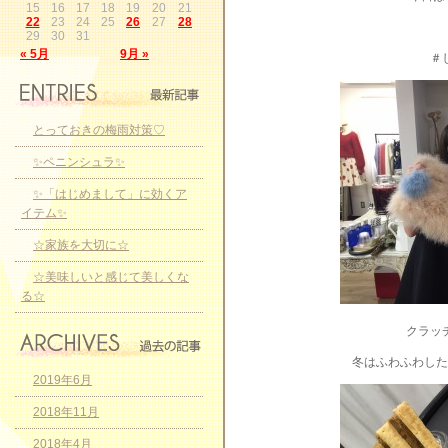
15
16
17
18
19
20
21
22
23
24
25
26
27
28
29
30
31
« 5月
9月 »
＃
とっておきの梅雨対策♡
✨ペニンシュラ✨
✨「はじめまして」に効くア
イテム✨
☆家族を大切に☆
☆美味しいと感じて美しくな
る☆
クラッ
冬はふわふわした
2019年6月
2018年11月
2018年4月