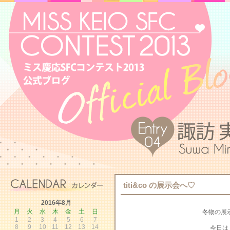
titi&co の展示会へ♡
2016年8月
月
火
水
木
金
土
日
冬物の展
1
2
3
4
5
6
7
8
9
10
11
12
13
14
今日は