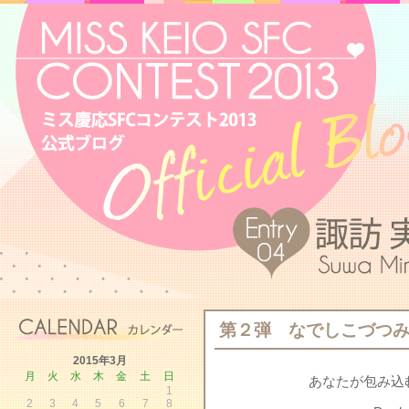
第２弾 なでしこづつ
2015年3月
月
火
水
木
金
土
日
あなたが包み込
1
2
3
4
5
6
7
8