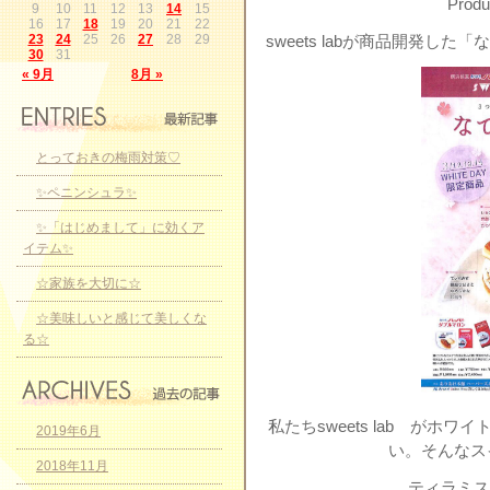
Produ
9
10
11
12
13
14
15
16
17
18
19
20
21
22
23
24
25
26
27
28
29
sweets labが商品開発し
30
31
« 9月
8月 »
とっておきの梅雨対策♡
✨ペニンシュラ✨
✨「はじめまして」に効くア
イテム✨
☆家族を大切に☆
☆美味しいと感じて美しくな
る☆
私たちsweets lab が
2019年6月
い。そんなス
2018年11月
ティラミス