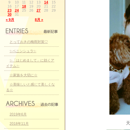
9
10
11
12
13
14
15
16
17
18
19
20
21
22
23
24
25
26
27
28
29
30
31
« 9月
8月 »
とっておきの梅雨対策♡
✨ペニンシュラ✨
✨「はじめまして」に効くア
イテム✨
☆家族を大切に☆
☆美味しいと感じて美しくな
る☆
2019年6月
天
2018年11月