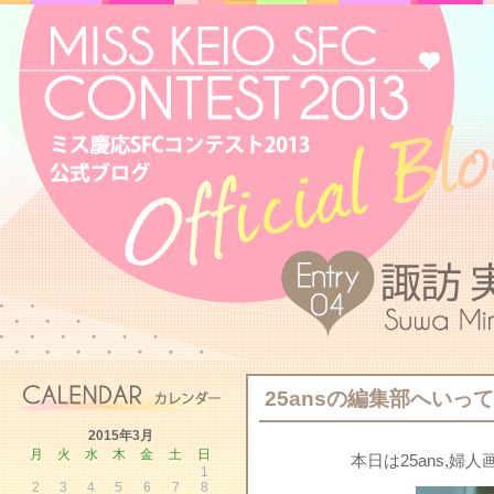
25ansの編集部へいっ
2015年3月
月
火
水
木
金
土
日
本日は25ans,
1
2
3
4
5
6
7
8