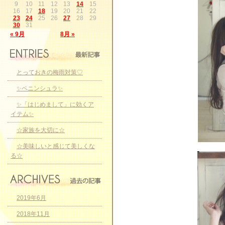
9
10
11
12
13
14
15
16
17
18
19
20
21
22
23
24
25
26
27
28
29
30
31
« 9月
8月 »
とっておきの梅雨対策♡
✨ペニンシュラ✨
✨「はじめまして」に効くア
イテム✨
☆家族を大切に☆
☆美味しいと感じて美しくな
る☆
2019年6月
2018年11月