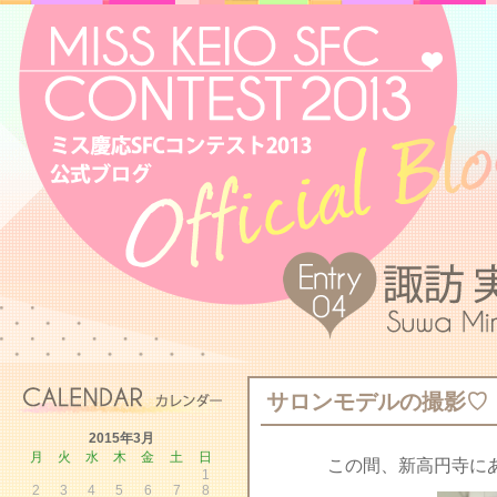
サロンモデルの撮影♡
2015年3月
月
火
水
木
金
土
日
この間、新高円寺にあ
1
2
3
4
5
6
7
8