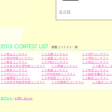
未分類
ミス青山コンテスト
ミス立教コンテスト
ミスSFCコンテスト
ミス明治学院コンテスト
ミス成蹊コンテスト
ミスTBAコンテスト
ミス東女コンテスト
ミスYNUコンテスト
ミス埼玉コンテスト
ミス日本大学文理学部コンテスト
ミス専修コンテスト
ミス東洋コン
ミス東邦コンテスト
ミス実践コンテスト
ミス帝京コンテスト
ミスYCUコンテスト
ミスPHOENIXコンテスト
ミス跡見学園女子コン
ミス國學院コンテスト
ミス学習院コンテスト
ミス駒沢コンテスト
ミス日本大学経済学部コンテスト
ミス兵庫県立コンテスト
ミス阪大コン
運営会社
/
お問い合わせ