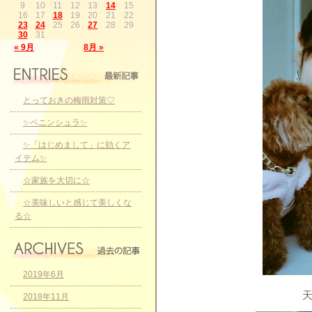
9
10
11
12
13
14
15
16
17
18
19
20
21
22
23
24
25
26
27
28
29
30
31
« 9月
8月 »
とっておきの梅雨対策♡
✨ペニンシュラ✨
✨「はじめまして」に効くア
イテム✨
☆家族を大切に☆
☆美味しいと感じて美しくな
る☆
2019年6月
天
2018年11月