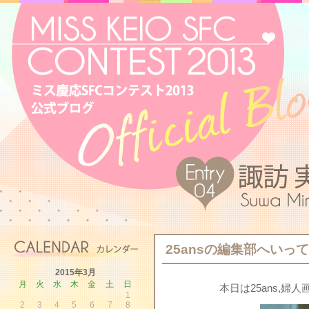
25ansの編集部へいっ
2015年3月
月
火
水
木
金
土
日
本日は25ans,
1
2
3
4
5
6
7
8