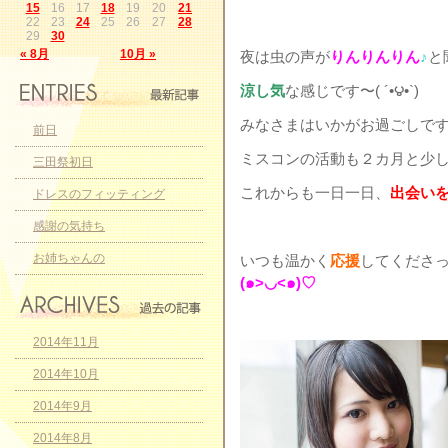
15
16
17
18
19
20
21
22
23
24
25
26
27
28
29
30
« 8月
10月 »
夜は虫の声が
りんりんりん
♪
と
涼し気
な感じです〜( ´•౪•`)
みなさまはいかがお過ごしですか♪
前日
ミスコンの活動も２カ月と少しにな
三田祭初日
これからも一日一日、
出会い
ドレスのフィッティング
感謝の気持ち
お姉ちゃんの
いつも温かく
応援
してくださ
(๑>◡<๑)♡
2014年11月
2014年10月
2014年9月
2014年8月