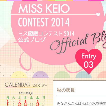
秋の夜長
2014年9月
月
火
水
木
金
土
日
1
2
3
4
5
6
7
みなさんこんばんは☆水谷映
8
9
10
11
12
13
14