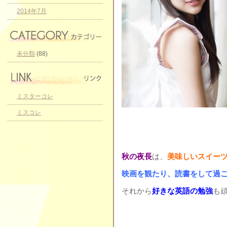
2014年7月
未分類
(88)
ミスターコレ
ミスコレ
秋の夜長
は、
美味しいスイー
映画を観たり、読書をして過
それから
好きな英語の勉強
も