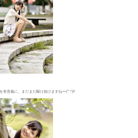
を有意義に、まだまだ駆け抜けますねー(^ ^)‼︎