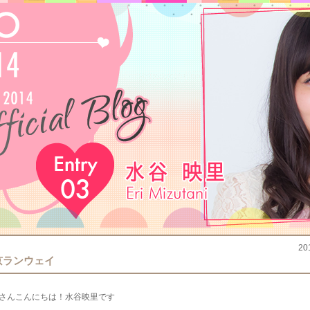
20
京ランウェイ
さんこんにちは！水谷映里です