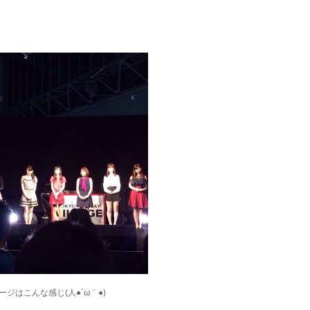
ージはこんな感じ(人●´ω｀●)