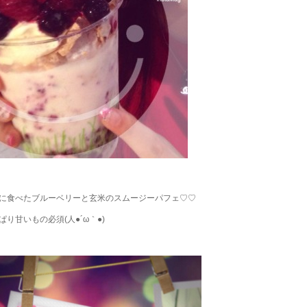
に食べたブルーベリーと玄米のスムージーパフェ♡♡
ぱり甘いもの必須(人●´ω｀●)