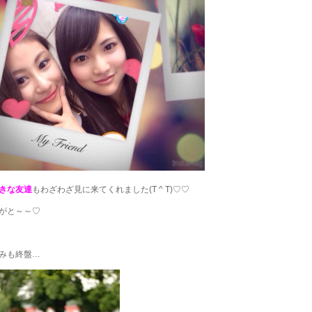
きな友達
もわざわざ見に来てくれました(T ^ T)♡♡
がと～～♡
みも終盤…