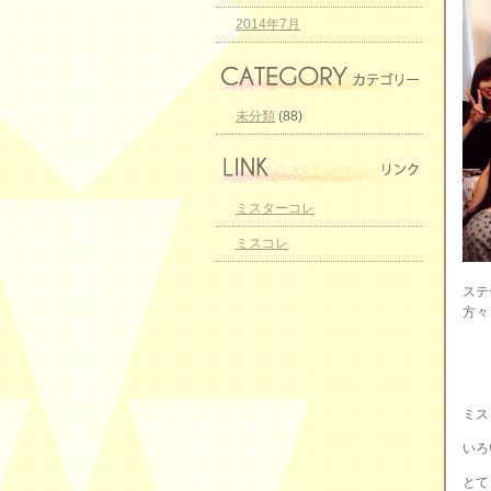
2014年7月
未分類
(88)
ミスターコレ
ミスコレ
ステ
方々
ミス
いろ
とて