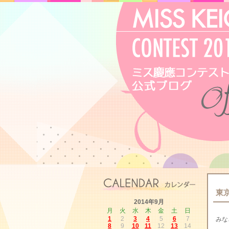
東
2014年9月
月
火
水
木
金
土
日
1
2
3
4
5
6
7
みな
8
9
10
11
12
13
14