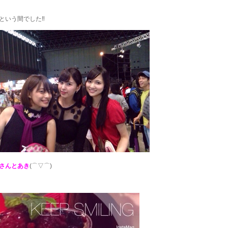
という間でした‼︎
さんとあき
(⌒▽⌒)