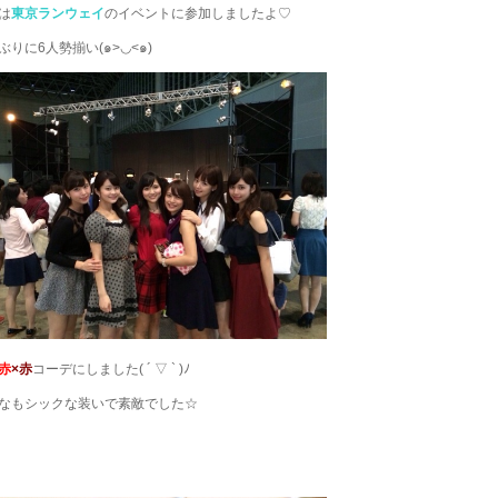
は
東京ランウェイ
のイベントに参加しましたよ♡
ぶりに6人勢揃い(๑>◡<๑)
赤
×赤
コーデにしました( ´ ▽ ` )ﾉ
なもシックな装いで素敵でした☆