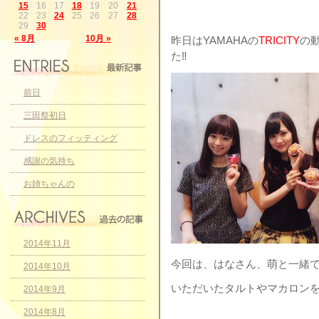
15
16
17
18
19
20
21
22
23
24
25
26
27
28
29
30
« 8月
10月 »
昨日はYAMAHAの
TRICITY
の
た‼︎
前日
三田祭初日
ドレスのフィッティング
感謝の気持ち
お姉ちゃんの
2014年11月
今回は、はなさん、萌と一緒
2014年10月
いただいたタルトやマカロンを持
2014年9月
2014年8月