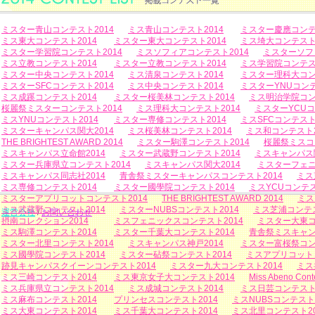
ミスター青山コンテスト2014
ミス青山コンテスト2014
ミスター慶應コンテ
ミス東大コンテスト2014
ミスター東大コンテスト2014
ミス埼大コンテスト2
ミスター学習院コンテスト2014
ミスソフィアコンテスト2014
ミスターソフ
ミス立教コンテスト2014
ミスター立教コンテスト2014
ミス学習院コンテスト
ミスター中央コンテスト2014
ミス清泉コンテスト2014
ミスター理科大コン
ミスターSFCコンテスト2014
ミス中央コンテスト2014
ミスターYNUコンテ
ミス成蹊コンテスト2014
ミスター桜美林コンテスト2014
ミス明治学院コン
桜麗祭ミスターコンテスト2014
ミス理科大コンテスト2014
ミスターYCUコ
ミスYNUコンテスト2014
ミスター専修コンテスト2014
ミスSFCコンテスト
ミスターキャンパス関大2014
ミス桜美林コンテスト2014
ミス和コンテスト2
THE BRIGHTEST AWARD 2014
ミスター駒澤コンテスト2014
桜麗祭ミスコ
ミスキャンパス立命館2014
ミスター武蔵野コンテスト2014
ミスキャンパス関
ミスター兵庫県立コンテスト2014
ミスキャンパス関大2014
ミスターフェニ
ミスキャンパス同志社2014
青舎祭ミスターキャンパスコンテスト2014
ミス
ミス専修コンテスト2014
ミスター國學院コンテスト2014
ミスYCUコンテス
ミスターアプリコットコンテスト2014
THE BRIGHTEST AWARD 2014
ミス
ミス武蔵野コンテスト2014
ミスターNUBSコンテスト2014
ミス芝浦コンテス
運営会社
/
お問い合わせ
摂南コレクション2014
ミスフェニックスコンテスト2014
ミスター大東コ
ミス駒澤コンテスト2014
ミスター千葉大コンテスト2014
青舎祭ミスキャン
ミスター北里コンテスト2014
ミスキャンパス神戸2014
ミスター富桜祭コン
ミス國學院コンテスト2014
ミスター砧祭コンテスト2014
ミスアプリコットコ
跡見キャンパスクイーンコンテスト2014
ミスター九大コンテスト2014
ミス
ミス三崎コンテスト2014
ミス東京女子大コンテスト2014
Miss Abeno Cont
ミス兵庫県立コンテスト2014
ミス成城コンテスト2014
ミス日芸コンテスト2
ミス麻布コンテスト2014
プリンセスコンテスト2014
ミスNUBSコンテスト2
ミス大東コンテスト2014
ミス千葉大コンテスト2014
ミス北里コンテスト20