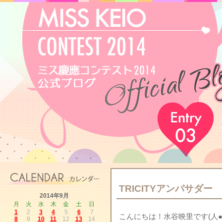
TRICITYアンバサダー
2014年9月
月
火
水
木
金
土
日
1
2
3
4
5
6
7
こんにちは！水谷映里です(人●´
8
9
10
11
12
13
14