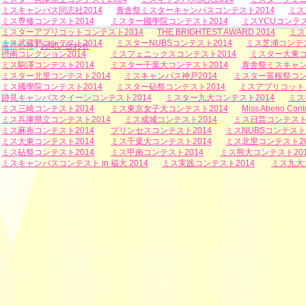
ミスキャンパス同志社2014
青舎祭ミスターキャンパスコンテスト2014
ミス
ミス専修コンテスト2014
ミスター國學院コンテスト2014
ミスYCUコンテス
ミスターアプリコットコンテスト2014
THE BRIGHTEST AWARD 2014
ミス
ミス武蔵野コンテスト2014
ミスターNUBSコンテスト2014
ミス芝浦コンテス
運営会社
/
お問い合わせ
摂南コレクション2014
ミスフェニックスコンテスト2014
ミスター大東コ
ミス駒澤コンテスト2014
ミスター千葉大コンテスト2014
青舎祭ミスキャン
ミスター北里コンテスト2014
ミスキャンパス神戸2014
ミスター富桜祭コン
ミス國學院コンテスト2014
ミスター砧祭コンテスト2014
ミスアプリコットコ
跡見キャンパスクイーンコンテスト2014
ミスター九大コンテスト2014
ミス
ミス三崎コンテスト2014
ミス東京女子大コンテスト2014
Miss Abeno Cont
ミス兵庫県立コンテスト2014
ミス成城コンテスト2014
ミス日芸コンテスト2
ミス麻布コンテスト2014
プリンセスコンテスト2014
ミスNUBSコンテスト2
ミス大東コンテスト2014
ミス千葉大コンテスト2014
ミス北里コンテスト20
ミス砧祭コンテスト2014
ミス甲南コンテスト2014
ミス熊大コンテスト201
ミスキャンパスコンテスト in 福大 2014
ミス実践コンテスト2014
ミス九大