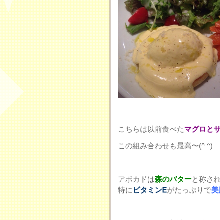
こちらは以前食べた
マグロと
この組み合わせも最高〜(^ ^)
アボカドは
森のバター
と称さ
特に
ビタミンE
がたっぷりで
美