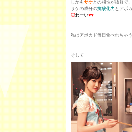
しかも
サケ
との相性が抜群で
サケの成分の
抗酸化力
とアボ
◎
わーい
♥︎♥︎
私はアボカド毎日食べれちゃう
そして