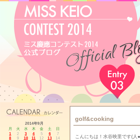
golf&cooking
2014年9月
月
火
水
木
金
土
日
1
2
3
4
5
6
7
こんにちは！水谷映里です(人●´
8
9
10
11
12
13
14