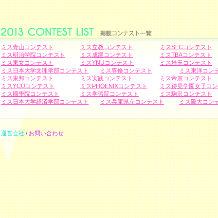
ミス青山コンテスト
ミス立教コンテスト
ミスSFCコンテスト
ミス明治学院コンテスト
ミス成蹊コンテスト
ミスTBAコンテスト
ミス東女コンテスト
ミスYNUコンテスト
ミス埼玉コンテスト
ミス日本大学文理学部コンテスト
ミス専修コンテスト
ミス東洋コン
ミス東邦コンテスト
ミス実践コンテスト
ミス帝京コンテスト
ミスYCUコンテスト
ミスPHOENIXコンテスト
ミス跡見学園女子コン
ミス國學院コンテスト
ミス学習院コンテスト
ミス駒沢コンテスト
ミス日本大学経済学部コンテスト
ミス兵庫県立コンテスト
ミス阪大コン
運営会社
/
お問い合わせ