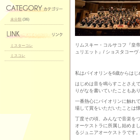
未分類
(36)
リムスキー・コルサコフ『皇帝
ミスターコレ
ュリエット』/ ショスタコー
ミスコレ
私はバイオリンを6歳からはじ
はじめは音を鳴らすことさえ
りがなを書いていたこともあ
一番熱心にバイオリンに触れ
場して賞をいただいたことは
丁度その頃、みんなで音楽を
オーケストラに所属し始めま
るジュニアオーケストラです