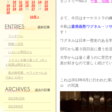
エントリーNo.3
千葉 佳織
9
10
11
12
13
14
15
16
17
18
19
20
21
22
23
24
25
26
27
28
29
30
10月 »
さて、今日はオーケストラの練習
今私は
慶應義塾ワグネル・ソ
す！
フィナーレ
ワグネルは日本一歴史のある学生
秋祭一日目
SFCから週３回日吉に通う生
いよいよ明日から
大学からは遠く通うのに苦労
ミスコンを振り返って（ネッ
楽が好きなので楽しく続けて
ト投票は明日まで）
私の秋学期 〜フィナーレま
であと４日〜
これは2013年6月に行われた
ル の写真
2013年10月
2013年9月