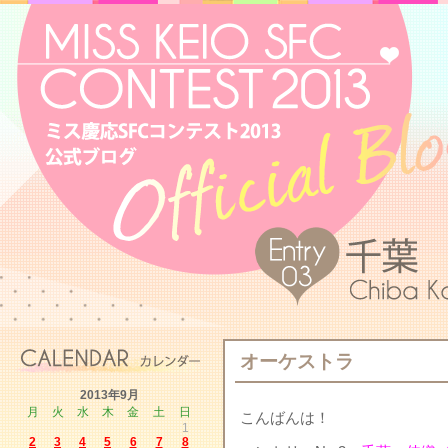
オーケストラ
2013年9月
月
火
水
木
金
土
日
こんばんは！
1
2
3
4
5
6
7
8