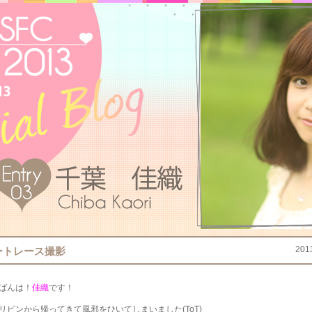
201
ートレース撮影
ばんは！
佳織
です！
リピンから帰ってきて風邪をひいてしまいました(ToT)