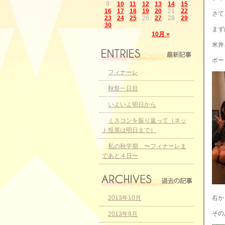
9
10
11
12
13
14
15
16
17
18
19
20
21
22
さて
23
24
25
26
27
28
29
30
まず
10月 »
米井
ボー
フィナーレ
秋祭一日目
いよいよ明日から
ミスコンを振り返って（ネッ
ト投票は明日まで）
私の秋学期 〜フィナーレま
であと４日〜
2013年10月
右か
その
2013年9月