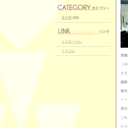
未分類
(36)
ミスターコレ
ミスコレ
実際
（※
とて
撮影
毎日
＊＊
本日
こち
いつ