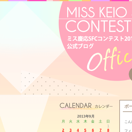
ボ
2013年9月
月
火
水
木
金
土
日
こん
1
2
3
4
5
6
7
8
フィ