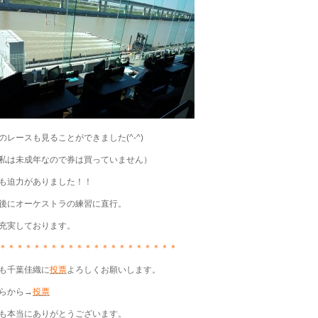
のレースも見ることができました(^-^)
私は未成年なので券は買っていません）
も迫力がありました！！
後にオーケストラの練習に直行。
充実しております。
＊＊＊＊＊＊＊＊＊＊＊＊＊＊＊＊＊＊＊＊＊
も千葉佳織に
投票
よろしくお願いします。
らから→
投票
も本当にありがとうございます。