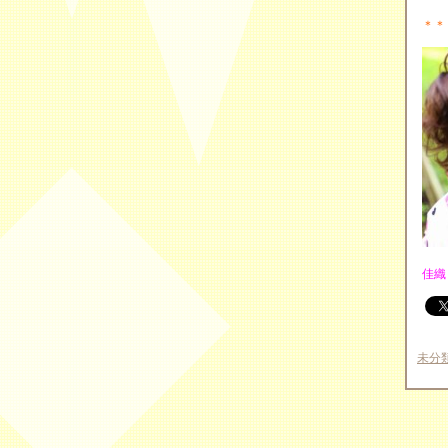
＊＊
佳織
未分