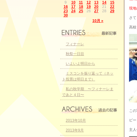
9
10
11
12
13
14
15
16
17
18
19
20
21
22
現地
23
24
25
26
27
28
29
30
さて
10月 »
高校
フィナーレ
秋祭一日目
いよいよ明日から
ミスコンを振り返って（ネッ
ト投票は明日まで）
私の秋学期 〜フィナーレま
であと４日〜
この
ピー
2013年10月
主人
2013年9月