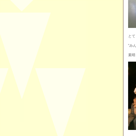
とて
“み
素晴