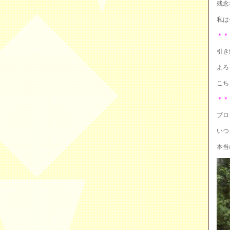
残念
私は
＊＊
引き
よろ
こち
＊＊
ブロ
いつ
本当