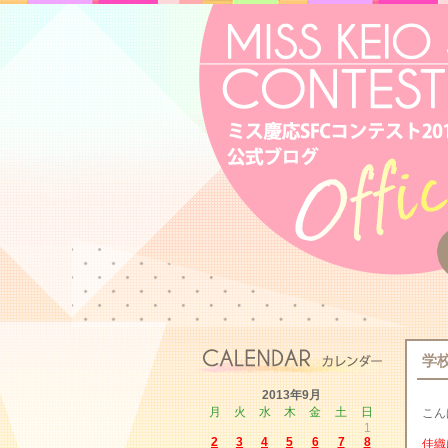
学
2013年9月
月
火
水
木
金
土
日
こん
1
2
3
4
5
6
7
8
佳織