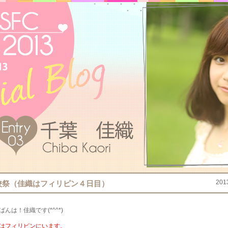
201
校祭（佳織はフィリピン４日目）
ばんは！佳織です(*^^*)
はフィリピンにいます。