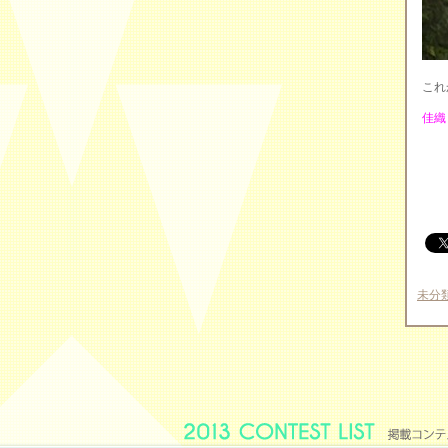
これ
佳織
未分