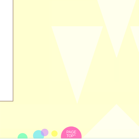
PAGE
TOP^