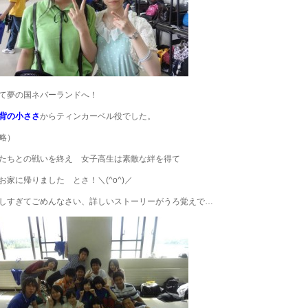
て夢の国ネバーランドへ！
背の小ささ
からティンカーベル役でした。
略）
たちとの戦いを終え 女子高生は素敵な絆を得て
お家に帰りました とさ！＼(^o^)／
しすぎてごめんなさい、詳しいストーリーがうろ覚えで…