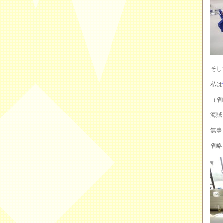
そし
私は
（省
海賊
無事
省略