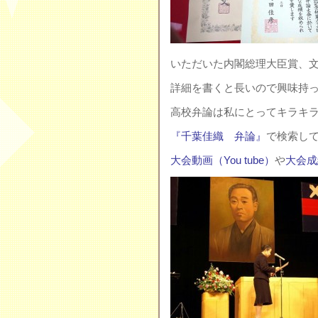
いただいた内閣総理大臣賞、
詳細を書くと長いので興味持
高校弁論は私にとってキラキラの
『千葉佳織 弁論』
で検索し
大会動画（You tube）
や
大会成