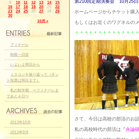
第210回定期演奏会 10月25
9
10
11
12
13
14
15
16
17
18
19
20
21
22
23
24
25
26
27
28
29
ホームページからチケット購
30
10月 »
もしくはお近くのワグネルのメン
＊＊＊＊＊＊＊＊＊＊＊＊＊
フィナーレ
秋祭一日目
いよいよ明日から
ミスコンを振り返って（ネッ
ト投票は明日まで）
私の秋学期 〜フィナーレま
であと４日〜
さて、今日は高校の部活のお
2013年10月
私の高校時代の部活は
「
弁論
2013年9月