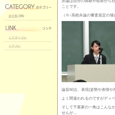
弁論は自分の体験や取材から
ことです。
（※↑高校弁論の審査規定の場
未分類
(36)
ミスターコレ
ミスコレ
論旨60点、表現(姿勢や表情や
よく間違われるのですがディ
そして千葉家の一角はこんな
せんが…