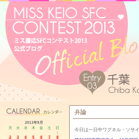
弁論
2013年9月
月
火
水
木
金
土
日
今日は一日中ワグネル・ソサイエ
1
2
3
4
5
6
7
8