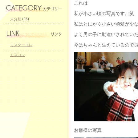
これは
私が小さい頃の写真です。笑
未分類
(36)
私はとにかく小さい頃髪が少
よく男の子に勘違いされてい
今はちゃんと生えているので
ミスターコレ
ミスコレ
お雛様の写真