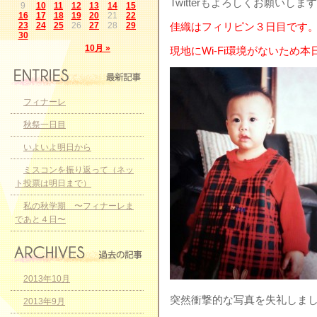
Twitterもよろしくお願いしま
9
10
11
12
13
14
15
16
17
18
19
20
21
22
23
24
25
26
27
28
29
佳織はフィリピン３日目です
30
10月 »
現地にWi-Fi環境がないため
フィナーレ
秋祭一日目
いよいよ明日から
ミスコンを振り返って（ネッ
ト投票は明日まで）
私の秋学期 〜フィナーレま
であと４日〜
2013年10月
突然衝撃的な写真を失礼しま
2013年9月