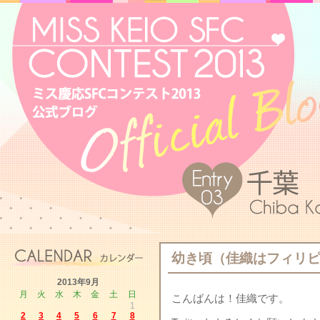
幼き頃（佳織はフィリ
2013年9月
月
火
水
木
金
土
日
こんばんは！佳織です。
1
2
3
4
5
6
7
8