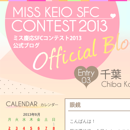
眼鏡
2013年9月
月
火
水
木
金
土
日
こんばんは！
1
2
3
4
5
6
7
8