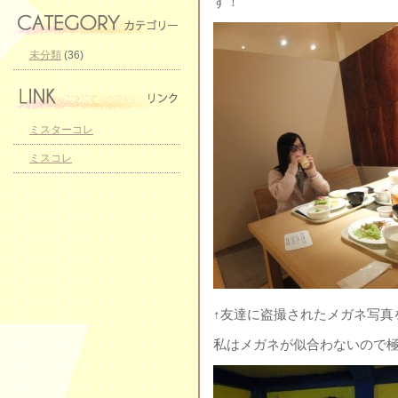
す！
未分類
(36)
ミスターコレ
ミスコレ
↑友達に盗撮されたメガネ写真をF
私はメガネが似合わないので