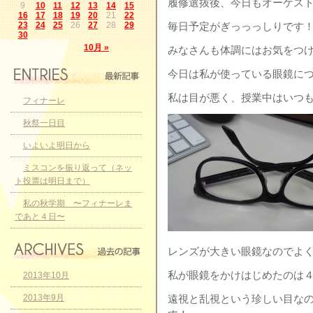
履修選抜後、今日もオーケス
9
10
11
12
13
14
15
16
17
18
19
20
21
22
23
24
25
26
27
28
29
毎日予定がぎっっっしりです
30
10月 »
みなさんも体調にはお気をつけく
今日は私が使っている眼鏡について
私は目が悪く、授業中はいつ
フィナーレ
秋祭一日目
いよいよ明日から
ミスコンを振り返って（ネッ
ト投票は明日まで）
私の秋学期 〜フィナーレま
であと４日〜
レンズが大きい眼鏡なのでよ
私が眼鏡をかけはじめたのは
2013年10月
2013年9月
遠視と乱視という珍しい目な