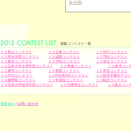
未分類
ミス青山コンテスト
ミス立教コンテスト
ミスSFCコンテスト
ミス明治学院コンテスト
ミス成蹊コンテスト
ミスTBAコンテスト
ミス東女コンテスト
ミスYNUコンテスト
ミス埼玉コンテスト
ミス日本大学文理学部コンテスト
ミス専修コンテスト
ミス東洋コン
ミス東邦コンテスト
ミス実践コンテスト
ミス帝京コンテスト
ミスYCUコンテスト
ミスPHOENIXコンテスト
ミス跡見学園女子コン
ミス國學院コンテスト
ミス学習院コンテスト
ミス駒沢コンテスト
ミス日本大学経済学部コンテスト
ミス兵庫県立コンテスト
ミス阪大コン
運営会社
/
お問い合わせ