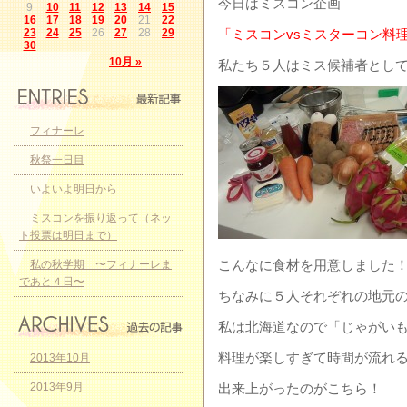
今日はミスコン企画
9
10
11
12
13
14
15
16
17
18
19
20
21
22
23
24
25
26
27
28
29
「ミスコンvsミスターコン料
30
10月 »
私たち５人はミス候補者とし
フィナーレ
秋祭一日目
いよいよ明日から
ミスコンを振り返って（ネッ
ト投票は明日まで）
こんなに食材を用意しました
私の秋学期 〜フィナーレま
であと４日〜
ちなみに５人それぞれの地元の食
私は北海道なので「じゃがい
料理が楽しすぎて時間が流れ
2013年10月
2013年9月
出来上がったのがこちら！