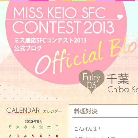
料理対決
2013年9月
月
火
水
木
金
土
日
こんばんは！
1
2
3
4
5
6
7
8