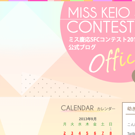
幼
2013年9月
月
火
水
木
金
土
日
こん
1
2
3
4
5
6
7
8
Tw