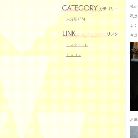
私が
私は
未分類
(36)
よく
今は
ミスターコレ
ミスコレ
お雛