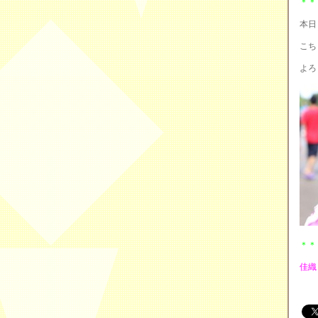
＊＊
本日
こち
よろ
＊＊
佳織