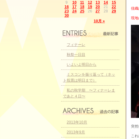
9
10
11
12
13
14
15
16
17
18
19
20
21
22
佳織
23
24
25
26
27
28
29
30
現地
10月 »
フィナーレ
秋祭一日目
いよいよ明日から
ミスコンを振り返って（ネッ
ト投票は明日まで）
私の秋学期 〜フィナーレま
であと４日〜
2013年10月
突然
2013年9月
これ