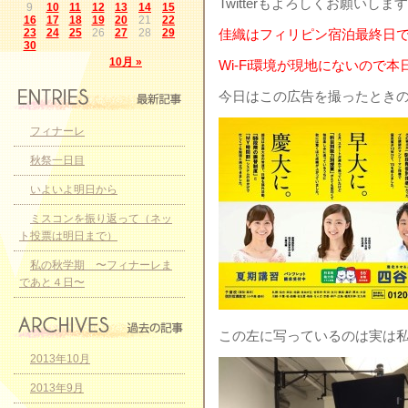
Twitterもよろしくお願いしま
9
10
11
12
13
14
15
16
17
18
19
20
21
22
23
24
25
26
27
28
29
佳織はフィリピン宿泊最終日
30
10月 »
Wi-Fi環境が現地にないので
今日はこの広告を撮ったとき
フィナーレ
秋祭一日目
いよいよ明日から
ミスコンを振り返って（ネッ
ト投票は明日まで）
私の秋学期 〜フィナーレま
であと４日〜
この左に写っているのは実は
2013年10月
2013年9月