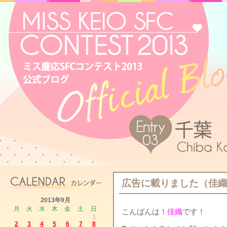
広告に載りました（佳
2013年9月
月
火
水
木
金
土
日
こんばんは！
佳織
です！
1
2
3
4
5
6
7
8