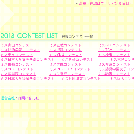
«
高校（佳織はフィリピン５日目）
ミス青山コンテスト
ミス立教コンテスト
ミスSFCコンテスト
ミス明治学院コンテスト
ミス成蹊コンテスト
ミスTBAコンテスト
ミス東女コンテスト
ミスYNUコンテスト
ミス埼玉コンテスト
ミス日本大学文理学部コンテスト
ミス専修コンテスト
ミス東洋コン
ミス東邦コンテスト
ミス実践コンテスト
ミス帝京コンテスト
ミスYCUコンテスト
ミスPHOENIXコンテスト
ミス跡見学園女子コン
ミス國學院コンテスト
ミス学習院コンテスト
ミス駒沢コンテスト
ミス日本大学経済学部コンテスト
ミス兵庫県立コンテスト
ミス阪大コン
運営会社
/
お問い合わせ